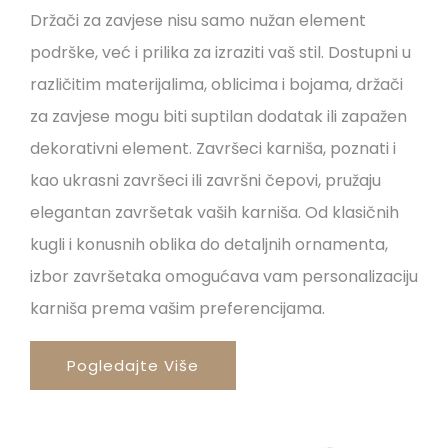
Držači za zavjese nisu samo nužan element
podrške, već i prilika za izraziti vaš stil. Dostupni u
različitim materijalima, oblicima i bojama, držači
za zavjese mogu biti suptilan dodatak ili zapažen
dekorativni element. Završeci karniša, poznati i
kao ukrasni završeci ili završni čepovi, pružaju
elegantan završetak vaših karniša. Od klasičnih
kugli i konusnih oblika do detaljnih ornamenta,
izbor završetaka omogućava vam personalizaciju
karniša prema vašim preferencijama.
Pogledajte Više