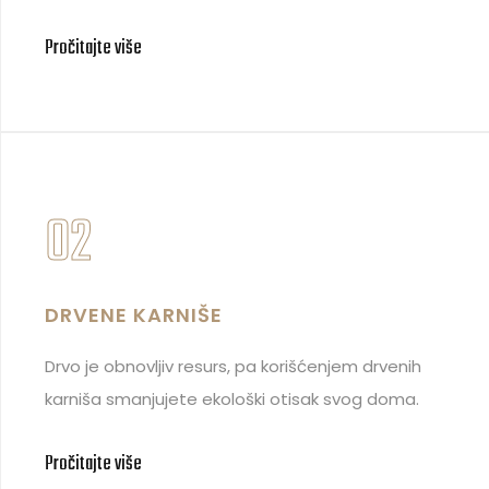
Pročitajte više
02
DRVENE KARNIŠE
Drvo je obnovljiv resurs, pa korišćenjem drvenih
karniša smanjujete ekološki otisak svog doma.
Pročitajte više