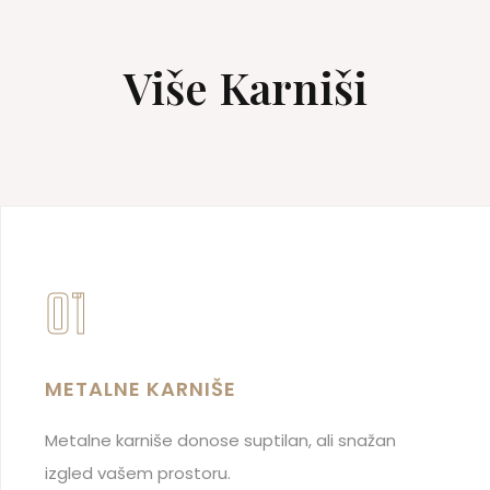
Više Karniši
01
METALNE KARNIŠE
Metalne karniše donose suptilan, ali snažan
izgled vašem prostoru.